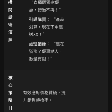
播
“直播間獨家優
間
惠，錯過不再！”
話
引導購買：
“產品
術
划算，現在下單還
演
送XX！”
練
處理猶豫：
“還在
猶豫？優惠誘人，
數量有限！”
核
心
策
有效應對價格質疑，提
略
升銷售轉換率。
目