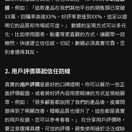
據
，例如：「這款產品在我們其他平台的銷售額已突破
XX萬，回購率高達XX%，好評率更達到XX%，這足以證
明它的品質和市場認可度。」 數據的呈現方式可以多元
化，比如使用圖表、動畫等更直觀的方式，讓觀眾一目
瞭然，快速建立信任感。切記，數據必須真實可靠，否
則會適得其反。
2. 用戶評價築起信任防線
真實的
用戶評價
是最好的口碑證明。你可以展示一些正
面評價截圖，或者將好評內容用更精煉的方式呈現給觀
眾。例如：「很多顧客都說用了我們的產品後，皮膚問
題得到了明顯改善，睡眠品質也提升了，這些都是真實
的用戶反饋，您可以參考看看。」 在分享用戶評價時，
要注意選擇具體、可信的評價，避免使用過於泛泛或缺