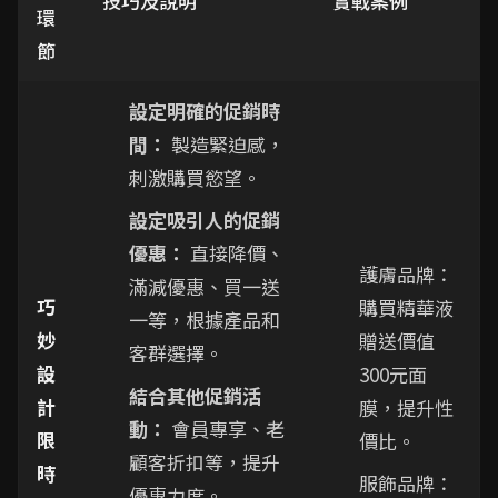
技巧及說明
實戰案例
環
節
設定明確的促銷時
間：
製造緊迫感，
刺激購買慾望。
設定吸引人的促銷
優惠：
直接降價、
護膚品牌：
滿減優惠、買一送
巧
購買精華液
一等，根據產品和
妙
贈送價值
客群選擇。
設
300元面
結合其他促銷活
計
膜，提升性
動：
會員專享、老
限
價比。
顧客折扣等，提升
時
服飾品牌：
優惠力度。