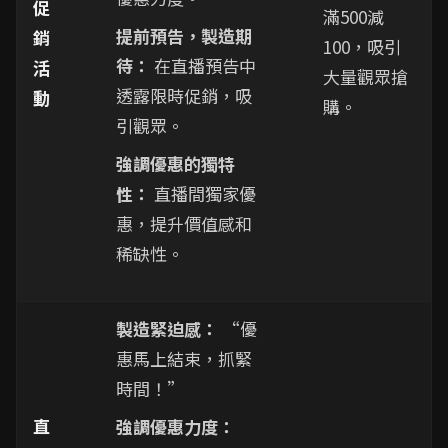
促
滿500減
提前預告，製造期
銷
100，吸引
待：
在直播預告中
活
大量觀眾搶
透露限時促銷，吸
動
購。
引觀眾。
強調優惠的獨特
性：
直播間獨家優
惠，提升價值感和
稀缺性。
製造緊迫感：
“優
惠馬上結束，抓緊
時間！”
直
強調優惠力度：