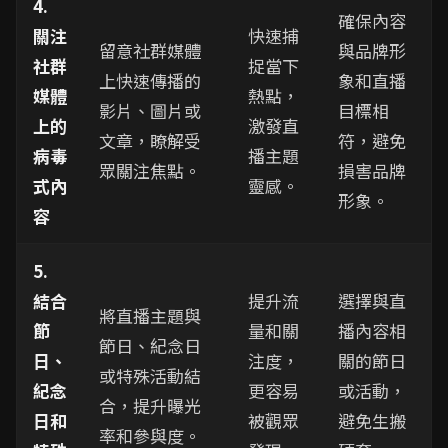
4.
確保內容
關注
快速捕
留意社群媒體
與品牌形
社群
捉當下
上快速傳播的
象和直播
媒體
熱點，
影片、圖片或
目標相
上的
激發直
文章，瞭解受
符，避免
病毒
播主題
眾關注焦點。
損害品牌
式內
靈感。
形象。
容
5.
結合
提升流
選擇與直
將直播主題與
節
量和關
播內容相
節日、紀念日
日、
注度，
關的節日
或特殊活動結
紀念
更容易
或活動，
合，提升曝光
日和
被觀眾
避免生搬
率和參與度。