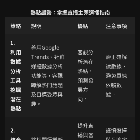
熱點趨勢：掌握直播主題選擇指南
策略
說明
優點
注意事項
1.
善用Google
利用
客觀分
Trends、社群
需正確解
數據
析潛在
媒體數據分析
讀數據，
分析
熱點，
功能等，客觀
避免單純
工具
預測發
瞭解熱門話題
依賴數
挖掘
展方
及目標受眾興
據。
潛在
向。
趣。
熱點
提升直
2.
謹慎選擇
播與當
結合
將相關行業新
與品牌定