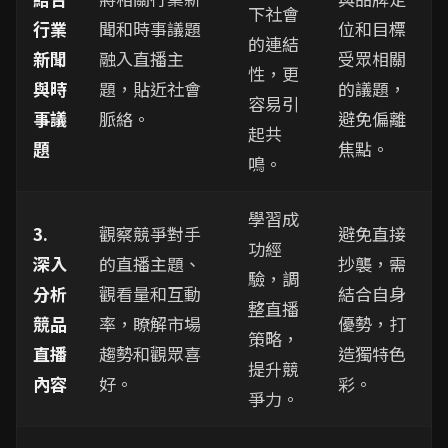
下社會
行業
聞和時事議題
位和目標
的連結
新聞
融入直播主
受眾相關
性，更
與時
題，貼近社會
的議題，
容易引
事議
脈絡。
避免偏離
起共
題
焦點。
鳴。
學習成
3.
觀察競爭對手
避免直接
功經
深入
的直播主題、
抄襲，需
驗，調
分析
觀看量和互動
結合自身
整直播
競品
率，瞭解市場
優勢，打
策略，
直播
趨勢和觀眾喜
造獨特色
提升競
內容
好。
彩。
爭力。