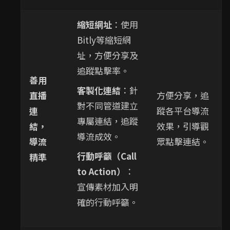
縮短網址
：使用
Bitly等縮短網
址，方便分享及
追蹤點擊率。
善用
客製化連結
：針
直播
方便分享，追
對不同管道建立
連
蹤各平台導流
專屬連結，追蹤
結，
效果，引導觀
導流成效。
導流
眾點擊連結。
行動呼籲（Call
精準
to Action）
：
宣傳素材加入明
確的行動呼籲。