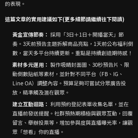
的表現。
這篇文章的實用建議如下(更多細節請繼續往下閱讀)
黃金宣傳節奏：
採用「3日＋1日＋開播當天」節
奏。3天前預告主題拆解商品亮點，1天前公布福利倒
數，當天多平台持續更新。重點是持續創造期待感！
素材多元運用：
製作吸睛封面圖、30秒預告片、限
動倒數貼紙等素材，並針對不同平台（FB、IG、
Line OA）調整內容。預算足夠可嘗試分眾廣告投
放，精準觸及潛在觀眾。
建立互動迴路：
利用預約登記表單收集名單，並在
直播前發送提醒。社群預熱期積極與觀眾互動，回覆
留言、舉辦投票等，增加參與度與直播曝光率，讓觀
眾「想看」你的直播。