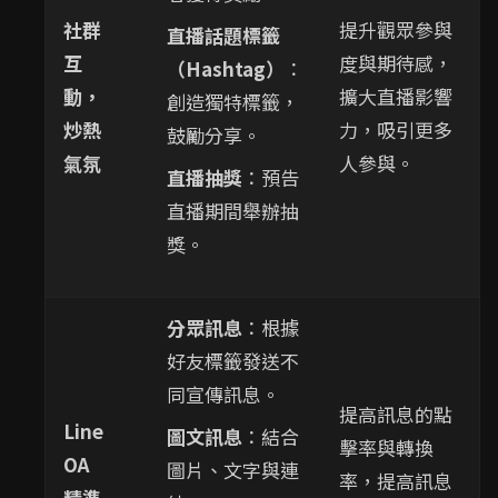
社群
提升觀眾參與
直播話題標籤
互
度與期待感，
（Hashtag）
：
動，
擴大直播影響
創造獨特標籤，
炒熱
力，吸引更多
鼓勵分享。
氣氛
人參與。
直播抽獎
：預告
直播期間舉辦抽
獎。
分眾訊息
：根據
好友標籤發送不
同宣傳訊息。
提高訊息的點
Line
圖文訊息
：結合
擊率與轉換
OA
圖片、文字與連
率，提高訊息
精準