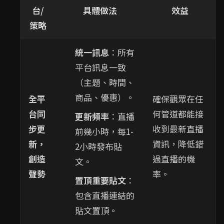
台/
具體做法
效益
策略
統一訊息
：所有
平台訊息一致
（主題、時間、
商品、優惠）。
全平
確保觀眾在任
台同
何管道都能接
更新頻率
：直播
步更
收到最新直播
前幾小時，每1-
新，
資訊，降低錯
2小時發布貼
創造
過直播的機
文。
聲勢
率。
置頂重要貼文
：
包含直播連結的
貼文置頂。