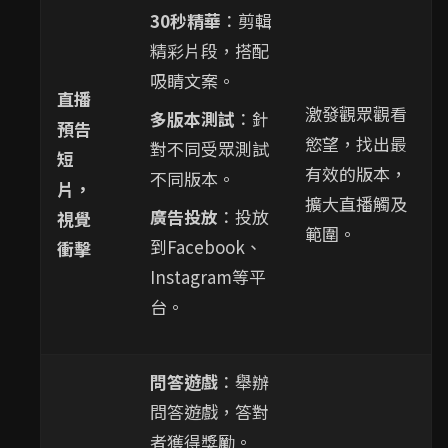
30秒精華
：剪輯
精彩片段，搭配
吸睛文案。
直播
激發觀眾觀看
多版本測試
：針
預告
慾望，找出最
對不同受眾測試
短
有效的版本，
不同版本。
片，
擴大直播觸及
廣告投放
：投放
視覺
範圍。
到Facebook、
衝擊
Instagram等平
台。
問答遊戲
：舉辦
問答遊戲，答對
者獲得獎勵。