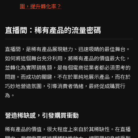
圍，提升轉化率？
直播間：稀有產品的流量密碼
直播間，是稀有產品展現魅力、迅速吸睛的最佳舞台。
如何將這個舞台充分利用，將稀有產品的價值最大化，
並轉化為實際銷售額，是每個電商從業者都必須思考的
問題。而成功的關鍵，不在於單純地展示產品，而在於
巧妙地營造氛圍，引導消費者情緒，最終促成購買行
為。
營造稀缺感，引發購買衝動
稀有產品的價值，很大程度上來自於其稀缺性。在直播