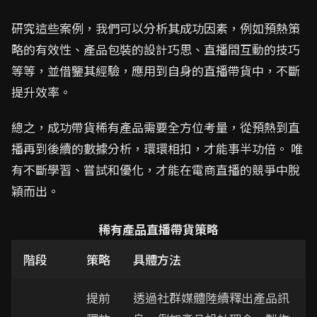
研究這些案例，我們可以分析其成功因素，例如預熱策
略的有效性、產品包裝的設計巧思、直播間互動的技巧
等等，並借鑒其經驗，應用到自身的直播帶貨中，不斷
提升效率。
總之，成功帶貨稀有產品需要全方位考量，從預熱到直
播再到後續的數據分析，環環相扣，才能事半功倍。 唯
有不斷學習、嘗試和優化，才能在電商直播的競爭中脫
穎而出。
稀有產品直播帶貨策略
階段
策略
具體方法
提前
透過社群媒體陸續釋出產品訊