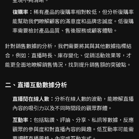
復購率：
稀有產品的復購率相對較低，但分析復購率
能幫助我們瞭解顧客的滿意度和品牌忠誠度。低復購
率需要檢討產品品質、售後服務或顧客體驗。
針對銷售數據的分析，我們需要將其與其他數據指標結
合，例如：直播時長、庫存變化、促銷活動效果等，才
能更全面地瞭解銷售情況，找到提升銷售額的突破點。
二、直播互動數據分析
直播間在線人數：
分析在線人數的波動，能瞭解直播
內容的吸引力以及不同時間段的觀眾群體。
互動率：
包括點讚、評論、分享、私訊等數據，反應
觀眾的參與度和對直播內容的興趣。低互動率可能需
要調整直播風格、內容或互動方式。