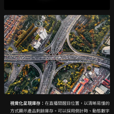
視覺化呈現庫存：
在直播間醒目位置，以清晰易懂的
方式顯示產品剩餘庫存。可以採用倒計時、動態數字