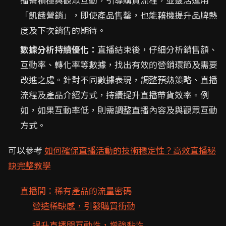
「飢餓營銷」，即使產品售罄，也能藉機提升品牌熱
度及下次銷售的期待。
數據分析持續優化：
直播結束後，仔細分析銷售額、
互動率、轉化率等數據，找出有效的營銷環節及需要
改進之處。針對不同數據表現，調整預熱策略、直播
流程及產品介紹方式，持續提升直播帶貨效率。例
如，如果互動率低，則需調整直播內容及與觀眾互動
方式。
可以參考
如何確保直播活動的技術穩定性？高效直播秘
訣完整教學
直播間：稀有產品的流量密碼
營造稀缺感，引發購買衝動
提升直播間互動性，增強黏性