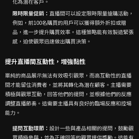
化為潛在客戶。
限時限量促銷：
直播間可以設定限時限量搶購活動，
例如，前100名購買的用戶可以獲得額外折扣或贈
品，進一步提升購買效率。這種策略能有效製造緊張
感，迫使觀眾迅速做出購買決策。
提升直播間互動性，增強黏性
單純的商品展示無法有效吸引觀眾，而高互動性的直播
間才能留住消費者，並將其轉化為潛在顧客。主播需要
積極與觀眾互動，回答他們的提問，並根據他們的反應
調整直播節奏。這需要主播具有良好的臨場反應和控場
能力。
提問互動環節：
設計一些與產品相關的提問，鼓勵觀
眾積極參與，並為正確回答的觀眾提供獎勵。這能有