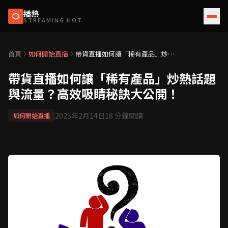
播熱
STREAMING HOT
首頁
如何開始直播
帶貨直播如何讓「稀有產品」炒熱
話題與流量？高效吸睛秘訣大公
開！
帶貨直播如何讓「稀有產品」炒熱話題
與流量？高效吸睛秘訣大公開！
2025年2月14日
18
分鐘閱讀
如何開始直播