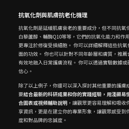
抗氧化劑與肌膚抗老化機理
抗氧化劑是延緩肌膚衰老的重要成分，但不同抗氧化
白藜蘆醇、輔酶Q10等等，它們的抗氧化能力和作
更專注於修復受損細胞。 你可以詳細解釋這些抗
面的功效。 你也可以針對不同年齡層和膚質，推
有效地融入日常護膚流程。 你可以透過實驗數據
信心。
除了以上例子，你還可以深入探討其他重要的護膚成
要
結合最新的科研成果和你的實踐經驗，用淺顯易
合圖表或視頻輔助說明
，讓觀眾更容易理解和吸收
享資訊，更是在建立你的專業形象，讓觀眾感受到
度和對品牌的忠誠度。