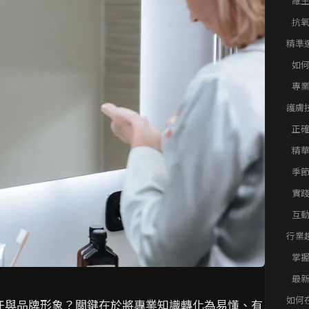
維
抗
精準
如
專
護膚
正
精
季
實
互
行業
新科
掌
最
象
如何
任與品牌形象？關鍵在於將專業知識轉化為易懂、有