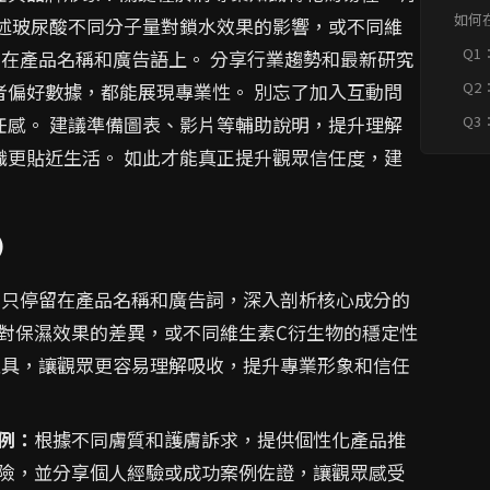
提升
如何
闡述玻尿酸不同分子量對鎖水效果的影響，或不同維
提升
Q1
在產品名稱和廣告語上。 分享行業趨勢和最新研究
快速F
分
Q2
者偏好數據，都能展現專業性。 別忘了加入互動問
導
Q3
任感。 建議準備圖表、影片等輔助說明，提升理解
合
識更貼近生活。 如此才能真正提升觀眾信任度，建
)
只停留在產品名稱和廣告詞，深入剖析核心成分的
對保濕效果的差異，或不同維生素C衍生物的穩定性
工具，讓觀眾更容易理解吸收，提升專業形象和信任
例：
根據不同膚質和護膚訴求，提供個性化產品推
險，並分享個人經驗或成功案例佐證，讓觀眾感受