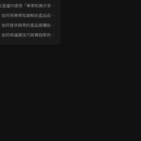
觀眾信任與品牌形象結論
在直播中運用「專業知識分享」
觀眾信任與品牌形象 常見問題
：如何用專業知識解說產品成
AQ
，讓觀眾更信任？
：如何提供精準的產品選購指
，避免觀眾踩坑？
：如何將護膚技巧與實踐案例結
，提升觀眾參與度？