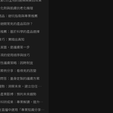
生素C衍生物的選擇與美白效果
氧化劑與肌膚抗老化機理
選品：避坑指南與專業推薦
何避開常見的產品陷阱？
業推薦：基於科學的產品選擇
技巧：實踐出真知
確潔面，是護膚第一步
華液的使用順序與技巧
節性護膚策略：因時制宜
踐案例分享：看得見的改變
動問答：量身定製的護膚方案
趨勢：洞察未來，建立信任 最
研：專業解讀，提升形象
握產業脈搏：預判未來趨勢
新科研成果：專業解讀，提升形
在直播中運用「專業知識分享」