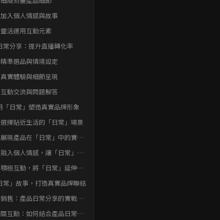
、細緻刻畫產品細節
、加入個人情感與故事
、靈活運用互動元素
日常分享：提升直播轉化率
、精準選品與情境設定
、真實體驗與細節呈現
、互動交流與問題解答
用「日常」塑造真實品牌形象
、選擇貼近生活的「日常」場景
、展現產品在「日常」中的實際
用
、融入個人情感，讓「日常」更
溫度
、積極互動，將「日常」延伸到
眾
日常」故事，打造真實品牌聯結
升銷售：產品日常分享的實戰技
播間互動：如何結合產品日常分