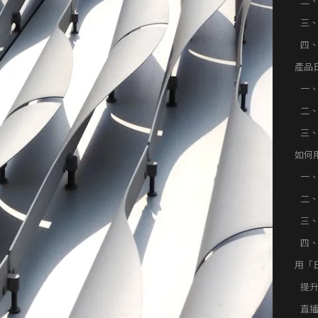
二
三
四
產品
一
二
三
如何
一
二
應
三
具
四
觀
用「
提
巧
直