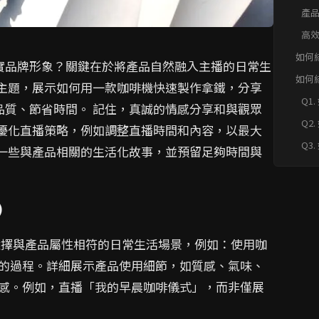
享
產
的
高
器
如何
實品牌形象？關鍵在於將產品自然融入主播的日常生
塑造
如何
為主題，展示如何用一款咖啡機快速製作拿鐵，分享
塑造
Q1
FAQ
品質、節省時間。 記住，真誠的情感分享和與觀眾
示
Q2
你優化直播策略，例如調整直播時間和內容，以最大
細
Q3
備一些與產品相關的生活化故事，並預留足夠時間與
升
氛
)
擇與產品屬性相符的日常生活場景，例如：使用咖
的過程。詳細展示產品使用細節，如質感、氣味、
感。例如，直播「我的早晨咖啡儀式」，而非僅展