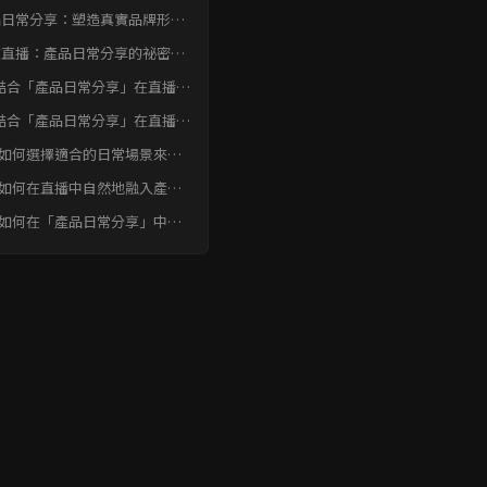
品日常分享：塑造真實品牌形象
關鍵
效直播：產品日常分享的祕密武
結合「產品日常分享」在直播中
真實品牌形象結論
結合「產品日常分享」在直播中
真實品牌形象 常見問題快速
. 如何選擇適合的日常場景來展
產品？
. 如何在直播中自然地融入產品
節，避免生硬的產品介紹？
. 如何在「產品日常分享」中提
與觀眾的互動，營造良好的直播
圍？