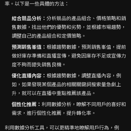
率。以下是一些具體的方法：
結合競品分析：
分析競品的產品組合、價格策略和銷
售數據，找出他們的優勢和劣勢，並根據市場趨勢，
調整自己的產品組合和定價策略。
預測銷售峯值：
根據趨勢數據，預測銷售峯值，提前
做好庫存準備和直播宣傳，避免因庫存不足或宣傳力
度不夠而錯失銷售良機。
優化直播內容：
根據趨勢數據，調整直播內容，例
如，如果發現某個產品的相關關鍵詞搜索量急劇上
升，就可以在直播中重點推薦該產品。
個性化推薦：
利用數據分析，瞭解不同用戶的喜好和
需求，進行個性化推薦，提升轉化率。
利用數據分析工具，可以更精準地瞭解用戶行為，例