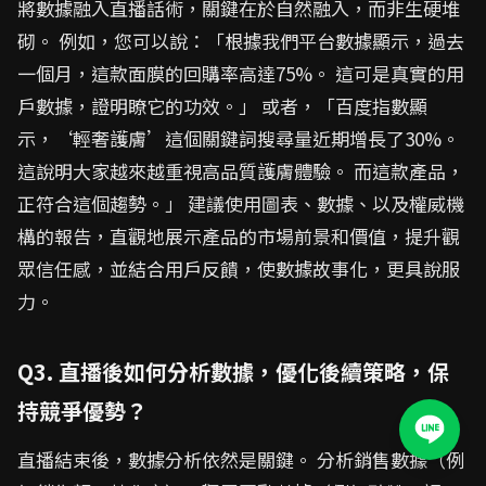
將數據融入直播話術，關鍵在於自然融入，而非生硬堆
砌。 例如，您可以說：「根據我們平台數據顯示，過去
一個月，這款面膜的回購率高達75%。 這可是真實的用
戶數據，證明瞭它的功效。」 或者，「百度指數顯
示，‘輕奢護膚’這個關鍵詞搜尋量近期增長了30%。
這說明大家越來越重視高品質護膚體驗。 而這款產品，
正符合這個趨勢。」 建議使用圖表、數據、以及權威機
構的報告，直觀地展示產品的市場前景和價值，提升觀
眾信任感，並結合用戶反饋，使數據故事化，更具說服
力。
Q3. 直播後如何分析數據，優化後續策略，保
持競爭優勢？
直播結束後，數據分析依然是關鍵。 分析銷售數據（例