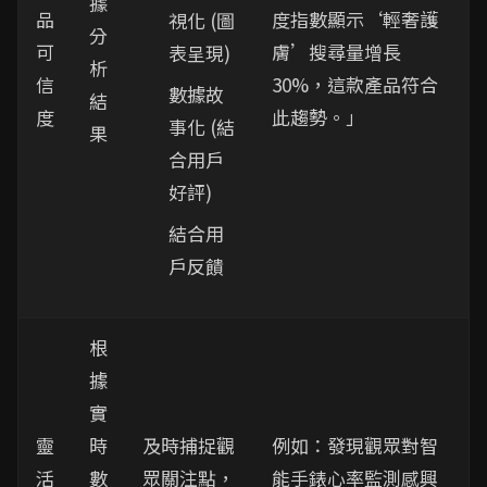
據
品
度指數顯示‘輕奢護
視化 (圖
分
可
膚’搜尋量增長
表呈現)
析
信
30%，這款產品符合
數據故
結
度
此趨勢。」
事化 (結
果
合用戶
好評)
結合用
戶反饋
根
據
實
靈
時
及時捕捉觀
例如：發現觀眾對智
活
數
眾關注點，
能手錶心率監測感興