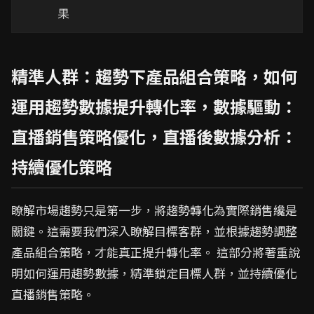
果
精準人群：趨勢下產品組合策略，如何
運用趨勢數據提升轉化率，數據驅動：
直播銷售策略優化，直播後數據分析：
持續優化策略
瞭解市場趨勢只是第一步，將趨勢轉化為實際銷售纔是
關鍵。這需要我們深入瞭解目標客群，並根據趨勢調整
產品組合策略，才能真正提升轉化率。 這部分將著重說
明如何運用趨勢數據，精準鎖定目標人群，並持續優化
直播銷售策略。