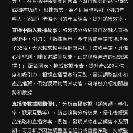
等，並在直播中強調其迎合當下流行趨勢的高性價比
或獨特功能。 根據趨勢，為不同目標客群（例如年
輕人、家庭）準備不同的產品組合，提升銷售效率。
直播中融入數據故事：
將趨勢分析結果自然融入直播
話術中，例如：「數據顯示，今年智能手錶市場增長
了35%，大家越來越重視健康管理！這款手錶，具備
心率監測、睡眠追蹤等功能，正是順應潮流的理想選
擇！」 配合圖表、權威數據報告，提升產品的可信
度和吸引力。根據直播間實時互動，靈活調整話術和
產品推薦，例如觀眾詢問某功能，可藉機介紹相關趨
勢和數據。
直播後數據驅動優化：
分析直播數據（銷售額、轉化
率、觀眾互動等），結合趨勢分析結果，優化後續選
品策略和直播方案。例如，發現某款產品銷售不及預
期，可分析原因並調整產品組合或直播策略。持續監