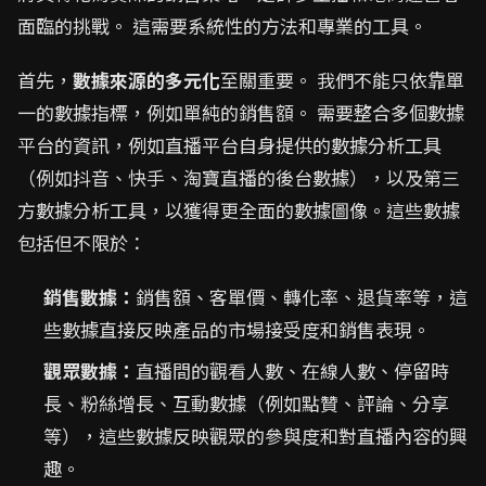
面臨的挑戰。 這需要系統性的方法和專業的工具。
首先，
數據來源的多元化
至關重要。 我們不能只依靠單
一的數據指標，例如單純的銷售額。 需要整合多個數據
平台的資訊，例如直播平台自身提供的數據分析工具
（例如抖音、快手、淘寶直播的後台數據），以及第三
方數據分析工具，以獲得更全面的數據圖像。這些數據
包括但不限於：
銷售數據：
銷售額、客單價、轉化率、退貨率等，這
些數據直接反映產品的市場接受度和銷售表現。
觀眾數據：
直播間的觀看人數、在線人數、停留時
長、粉絲增長、互動數據（例如點贊、評論、分享
等），這些數據反映觀眾的參與度和對直播內容的興
趣。