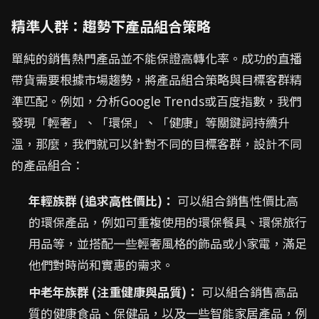
精準人群：趨勢下產品組合策略
單純的銷售熱門產品並不能保證高轉化率。成功的直播
帶貨需要根據市場趨勢，將產品組合策略與目標客群精
準匹配。例如，分析Google Trends或百度指數，我們
發現「輕奢」、「環保」、「健康」等關鍵詞持續升
溫，那麼，我們就可以針對不同的目標客群，設計不同
的產品組合：
年輕族群 (追求高性價比)：
可以組合銷售性價比高
的環保產品，例如可重複使用的環保餐具、環保旅行
用品等，並搭配一些輕奢風格的飾品或小家電，滿足
他們對時尚和實惠的需求。
中老年族群 (注重健康與品質)：
可以組合銷售高品
質的健康食品、保健品，以及一些智能家居產品，例