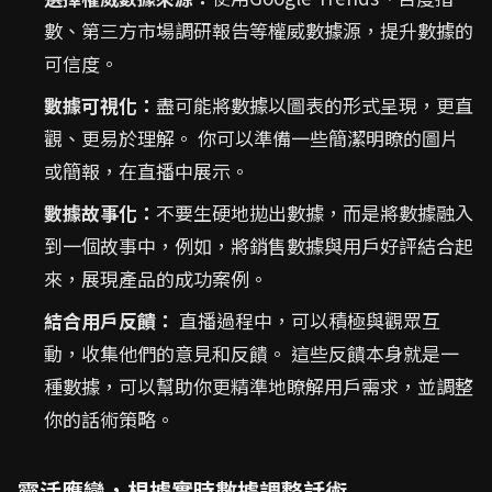
數、第三方市場調研報告等權威數據源，提升數據的
可信度。
數據可視化：
盡可能將數據以圖表的形式呈現，更直
觀、更易於理解。 你可以準備一些簡潔明瞭的圖片
或簡報，在直播中展示。
數據故事化：
不要生硬地拋出數據，而是將數據融入
到一個故事中，例如，將銷售數據與用戶好評結合起
來，展現產品的成功案例。
結合用戶反饋：
直播過程中，可以積極與觀眾互
動，收集他們的意見和反饋。 這些反饋本身就是一
種數據，可以幫助你更精準地瞭解用戶需求，並調整
你的話術策略。
靈活應變，根據實時數據調整話術