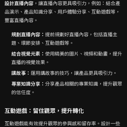
設計直播內容
，讓直播內容更具吸引力，例如：結合產
品演示、產品知識分享、用戶體驗分享、互動遊戲等，
豐富直播內容。
規劃直播內容：
提前規劃好直播內容，包括直播主
題、環節安排、互動遊戲等。
結合視覺元素：
使用精美的圖片、視頻和動畫，提升
直播的視覺效果。
講故事：
運用講故事的技巧，讓產品更具吸引力。
專業知識分享：
分享產品相關的專業知識，提升觀眾
的信任度。
互動遊戲：留住觀眾，提升轉化
互動遊戲能有效提升觀眾的參與感和留存率。設計一些