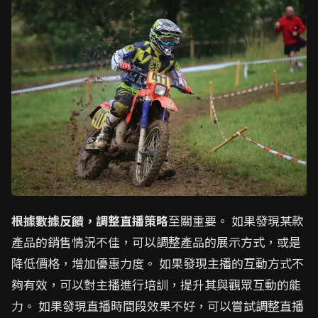
根據數據反饋，調整直播策略
至關重要。 如果發現某款
產品的銷售情況不佳，可以調整產品的展示方式，或是
降低價格，增加優惠力度。 如果發現主播的互動方式不
夠有效，可以對主播進行培訓，提升其與觀眾互動的能
力。 如果發現直播時間段效果不好，可以嘗試調整直播