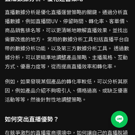
直播數據分析是優化直播運營策略的關鍵。通過分析直
播數據，例如直播間UV、停留時間、轉化率、客單價、
商品銷售排名等，可以更清晰地瞭解直播效果，並找出
需要改進的地方。 常用的數據分析工具包括直播平台自
帶的數據分析功能，以及第三方數據分析工具。 透過數
據分析，可以更精準地調整產品策略、主播風格、互動
方式、優惠力度等，從而提高直播效率和轉化率。
例如，如果發現某個產品的轉化率較低，可以分析其原
因，例如產品介紹不夠吸引人、價格過高、或缺乏優惠
活動等等，然後針對性地調整策略。
如何突出直播優勢？
在競爭激烈的直播電商環境中，如何讓自己的直播脫穎