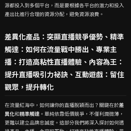
源都投入到多個平台，而是要根據各平台的潛力和投入
產出比進行合理的資源分配，避免資源浪費。
差異化產品：突顯直播競爭優勢、精準
觸達：如何在流量戰中勝出、專業主
播：打造高粘性直播體驗、內容為王：
提升直播吸引力祕訣、互動遊戲：留住
觀眾，提升轉化
在流量紅海中，如何讓你的直播脫穎而出？關鍵在於
差
異化
和
精準觸達
。單純依靠低價競爭，不僅利潤微薄，
更難以建立品牌忠誠度。這部分我們將深入探討如何透