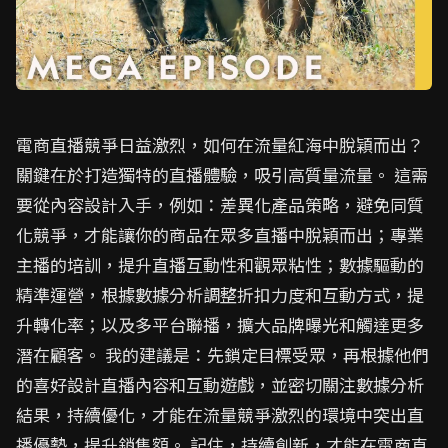
電商直播競爭日益激烈，如何在流量紅海中脫穎而出？
關鍵在於打造獨特的直播體驗，吸引高質量流量。 這需
要從內容設計入手，例如：差異化產品策略，避免同質
化競爭，才能讓你的商品在眾多直播中脫穎而出；專業
主播的培訓，提升直播互動性和觀眾粘性；數據驅動的
精準運營，根據數據分析調整折扣力度和互動方式，提
升轉化率；以及多平台聯播，擴大品牌曝光和觸達更多
潛在顧客。 我的建議是：先鎖定目標受眾，再根據他們
的喜好設計直播內容和互動遊戲，並密切關注數據分析
結果，持續優化，才能在流量競爭激烈的環境中突出直
播優勢，提升銷售額。 記住，持續創新，才能在電商直