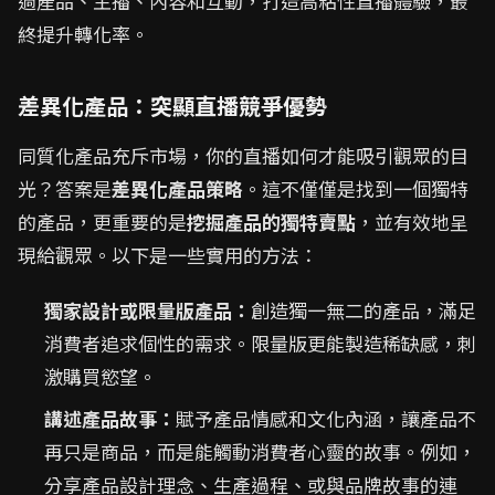
過產品、主播、內容和互動，打造高粘性直播體驗，最
終提升轉化率。
差異化產品：突顯直播競爭優勢
同質化產品充斥市場，你的直播如何才能吸引觀眾的目
光？答案是
差異化產品策略
。這不僅僅是找到一個獨特
的產品，更重要的是
挖掘產品的獨特賣點
，並有效地呈
現給觀眾。以下是一些實用的方法：
獨家設計或限量版產品：
創造獨一無二的產品，滿足
消費者追求個性的需求。限量版更能製造稀缺感，刺
激購買慾望。
講述產品故事：
賦予產品情感和文化內涵，讓產品不
再只是商品，而是能觸動消費者心靈的故事。例如，
分享產品設計理念、生產過程、或與品牌故事的連