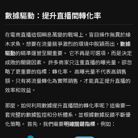
數據驅動：提升直播間轉化率
在電商直播這個瞬息萬變的戰場上，盲目操作無異於緣
木求魚。想要在流量競爭激烈的環境中脫穎而出，
數據
驅動
的精準運營至關重要。 它不再是可選項，而是決定
成敗的關鍵因素。 許多商家只注重直播的曝光量，卻忽
略了更重要的指標：轉化率。 高曝光量不代表高銷售
額，只有將流量轉化為實際銷售，才能真正提升直播的
效率和效益。
那麼，如何利用數據提升直播間的轉化率呢？這需要一
套完整的數據監控和分析體系，並根據數據反饋不斷優
化策略。 首先，我們需要
明確關鍵指標
，例如：