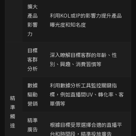
擴大
產品
利用KOL或IP的影響力提升產品
影響
曝光度和知名度
力
目標
深入瞭解目標客群的年齡、性
客群
別、興趣、消費習慣等
分析
數據
利用數據分析工具監控關鍵指
驅動
標，例如直播間UV、轉化率、客
精
營銷
單價等
準
觸
精準
根據目標受眾選擇合適的直播平
達
廣告
台和時間段，精準投放廣告