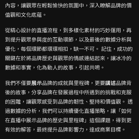
內容，讓觀眾在輕鬆愉快的氛圍中，深入瞭解品牌的價
值觀和文化底蘊。
從精心設計的直播流程，到多樣化素材的巧妙運用，再
到提升觀眾參與度的互動環節，以及最後的數據分析與
優化，每個環節都環環相扣，缺一不可。 記住，成功的
關鍵在於將品牌歷史與觀眾的情感連結起來，讓冰冷的
數據和事實，化為動人的故事，引起共鳴。
我們不僅要
展示
品牌的成就與里程碑，更要
講述
品牌背
後的故事，分享品牌在發展過程中所遇到的挑戰和克服
的困難，讓觀眾感受到品牌的韌性、堅持和價值觀。 透
過數據的分析，我們可以持續優化直播策略，讓「如何
在直播中展示品牌的歷史與里程碑」這個課題，得到更
有效的解答，最終提升品牌影響力，達成商業目標。