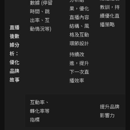
數據 (停留
教訓，持
果，優化
時間、跳
續優化直
直播內容
出率、互
播策略
結構、風
直播
動情況等)
格及互動
後數
環節設計
據分
析：
持續改
優化
進，提升
品牌
下一次直
故事
播效率
互動率、
提升品牌
轉化率等
影響力
指標