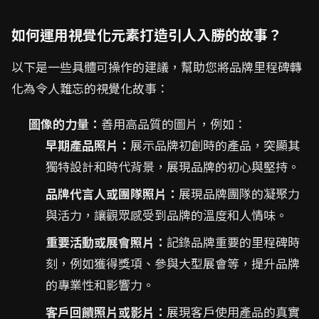
如何運用視覺化元素打造引人入勝的故事？
以下是一些具體可操作的建議，幫助您將品牌里程碑轉
化為令人難忘的視覺化故事：
圖像的力量：
善用高品質的圖片，例如：
早期產品照片：
展示品牌初創時的產品，突顯其
獨特設計和時代背景，展現品牌的初心與堅持。
品牌代言人或團隊照片：
展現品牌團隊的凝聚力
與活力，讓觀眾感受到品牌的溫度和人情味。
重要活動或展會照片：
記錄品牌重要的里程碑時
刻，例如獲得獎項、參與大型展會等，提升品牌
的專業性和影響力。
客戶回饋照片或影片：
展現客戶使用產品的真實