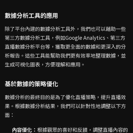
數據分析工具的應用
除了平台內建的數據分析工具外，我們也可以藉助一些
第三方數據分析工具，例如Google Analytics、第三方
直播數據分析平台等，獲取更全面的數據和更深入的分
析報告。這些工具能幫助我們更有效率地整理數據，並
生成可視化圖表，方便理解和應用。
基於數據的策略優化
數據分析的最終目的是為了優化直播策略，提升直播效
果。根據數據分析結果，我們可以針對性地調整以下方
面：
內容優化：
根據觀眾的喜好和反饋，調整直播內容的