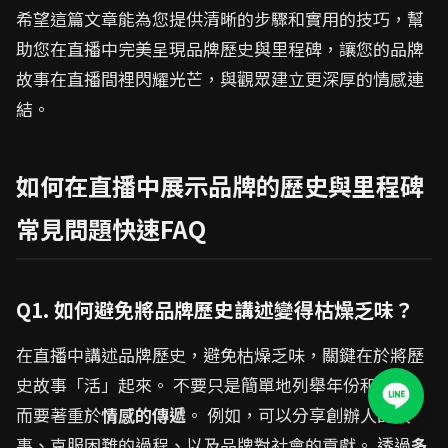
希望這篇文章能為您提供清晰的步驟和實用的技巧，幫
助您在直播中完美呈現品牌歷史與里程碑，讓您的品牌
故事在直播間裡閃耀光芒，與觀眾建立更深厚的情感連
結。
如何在直播中展示品牌的歷史與里程碑
常見問題快速FAQ
Q1. 如何避免將品牌歷史講述變得枯燥乏味？
在直播中講述品牌歷史，避免枯燥乏味，關鍵在於將歷
史故事「活」起來。 不要只是簡單地列舉年份和事件，
而要著重於
情感的傳遞
。 例如，可以分享創辦人的故
事、克服困難的過程、以及品牌對社會的貢獻。 透過
多