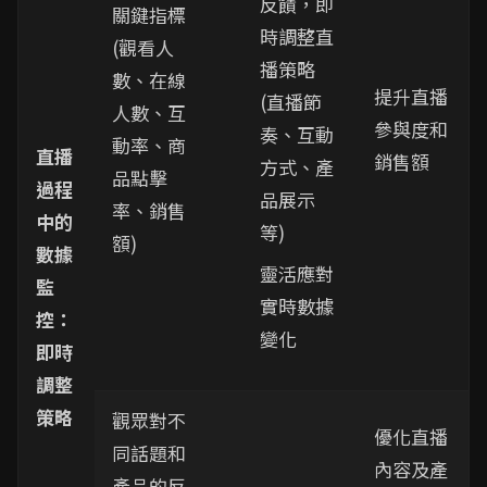
反饋，即
關鍵指標
時調整直
(觀看人
播策略
數、在線
提升直播
(直播節
人數、互
參與度和
奏、互動
動率、商
直播
銷售額
方式、產
品點擊
過程
品展示
率、銷售
中的
等)
額)
數據
靈活應對
監
實時數據
控：
變化
即時
調整
策略
觀眾對不
優化直播
同話題和
內容及產
產品的反