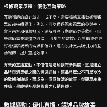
根據觀眾反饋，優化互動策略
互動環節的設計並非一成不變，需要根據直播數據和觀
眾反饋持續優化。例如，可以通過觀察觀眾的參與率、
留言內容和彈幕熱度，瞭解哪些互動環節更受歡迎，哪
些環節需要調整或改進。 收集到的數據可以幫助我們更
好地理解觀眾的需求和偏好，進而設計更具吸引力的互
動環節，提升直播效果。
有效的直播互動，不僅僅是增加觀眾參與度，更是建立
品牌與消費者之間的情感連結，讓品牌歷史不再是冰冷
的數據和陳述，而成為一個個鮮活的故事，與觀眾產生
共鳴，最終提升品牌影響力和銷售額。
數據驅動：優化直播，講述品牌故事