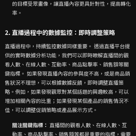
的目標受眾畫像，讓直播內容更具針對性，提高轉化
率。
2. 直播過程中的數據監控：即時調整策略
直播過程中，持續監控數據同樣重要。 透過直播平台提
供的實時數據分析功能，我們可以即時瞭解直播間的觀
看人數、在線人數、互動率、商品點擊率、銷售額等關
鍵指標。 如果發現直播內容的參與度不高，或是商品銷
售狀況不理想，可以根據數據反饋，即時調整直播策
略。例如，如果發現觀眾對某個話題的興趣較高，可以
增加相關內容的比重；如果發現某個產品的銷售情況不
佳，可以調整促銷策略或產品展示方式。
關注關鍵指標：
直播間的觀看人數、在線人數、互
動率、商品點擊率、銷售額等都是重要的指標，需要