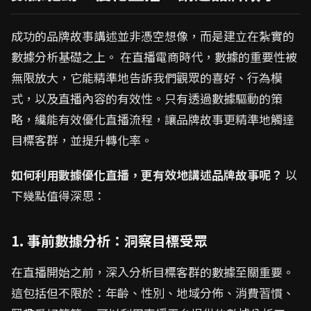
成功的品牌故事講述並非憑空想像，而是建立在紮實的
數據分析基礎之上。 在直播電商時代，數據的重要性被
無限放大，它能精準地告訴我們觀眾的喜好、行為模
式，以及直播內容的有效性。只有透過數據驅動的策
略，纔能有效優化直播流程，讓品牌故事更精準地觸達
目標客群，並提升轉化率。
如何利用數據優化直播，更有效地講述品牌故事呢？
以
下幾點值得深思：
1. 事前數據分析：洞察目標受眾
在直播開始之前，深入分析目標客群的數據至關重要。
這包括但不限於：年齡、性別、地域分佈、消費習慣、