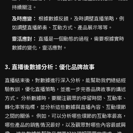
持續關注。
及時應變：
根據數據反饋，及時調整直播策略，例
如調整直播節奏、互動方式、產品展示等等。
靈活應對：
直播是一個動態的過程，需要根據實時
數據的變化，靈活應對。
3. 直播後數據分析：優化品牌故事
直播結束後，對數據進行深入分析，能幫助我們總結經
驗教訓，優化直播策略，並進一步完善品牌故事的講述
方式。 分析數據時，要關注觀眾的停留時間、互動率、
轉化率等指標，並分析這些數據與直播內容、互動環節
之間的關係。 例如，可以分析哪些環節的互動率最高，
哪些產品的銷售情況最好，以及觀眾對哪些內容最感興