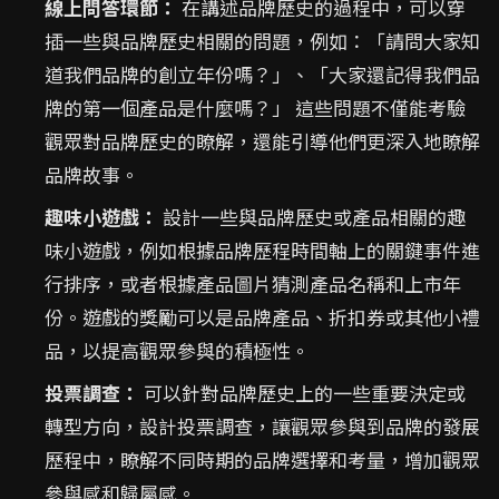
線上問答環節：
在講述品牌歷史的過程中，可以穿
插一些與品牌歷史相關的問題，例如：「請問大家知
道我們品牌的創立年份嗎？」、「大家還記得我們品
牌的第一個產品是什麼嗎？」 這些問題不僅能考驗
觀眾對品牌歷史的瞭解，還能引導他們更深入地瞭解
品牌故事。
趣味小遊戲：
設計一些與品牌歷史或產品相關的趣
味小遊戲，例如根據品牌歷程時間軸上的關鍵事件進
行排序，或者根據產品圖片猜測產品名稱和上市年
份。遊戲的獎勵可以是品牌產品、折扣券或其他小禮
品，以提高觀眾參與的積極性。
投票調查：
可以針對品牌歷史上的一些重要決定或
轉型方向，設計投票調查，讓觀眾參與到品牌的發展
歷程中，瞭解不同時期的品牌選擇和考量，增加觀眾
參與感和歸屬感。