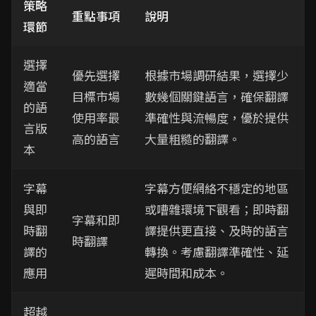
策略
重點事項
說明
環節
選擇
優先選擇
根據市場調研結果，選擇少
適當
目標市場
數幾個關鍵語言，確保翻譯
的語
使用率最
準確性與流暢度，優於提供
言版
高的語言
大量粗糙的翻譯。
本
字幕
字幕方便網絡不穩定的地區
與即
或嘈雜環境下觀看；即時翻
字幕和即
時翻
譯提供更直接、及時的語言
時翻譯
譯的
轉換。考慮翻譯準確性、延
應用
遲時間和成本。
超越