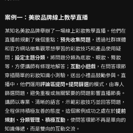
案例一：美妝品牌線上教學直播
某知名美妝品牌舉辦了一場線上彩妝教學直播。他們在
直播前規劃了幾個重點：
預先收集問題
，透過社群媒體
和官方網站徵集觀眾想學習的彩妝技巧和產品使用疑
問；
設定主題分類
，將問題分類為底妝、眼妝、脣妝
等，方便講師有條理地解答；
互動小遊戲
，在問答環節
穿插簡單的彩妝知識小測驗，送出小禮品鼓勵參與。直
播中，他們運用
評論區提問+提問篩選
的模式，由專人
篩選問題，避免重複或無關緊要的問題影響直播節奏。
講師以專業、清晰的語言，示範彩妝技巧並回答問題，
全程保持積極友善的態度。這個案例成功之處在於
提前
規劃、分類管理、積極互動
，使問答環節不再是單向的
知識傳遞，而是雙向的互動交流。