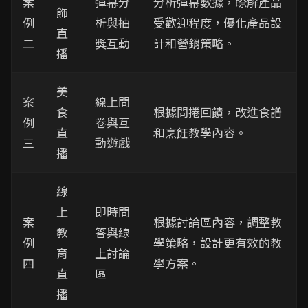
案
彈幕分
分析彈幕數據，瞭解產品
飾
例
析與抽
受歡迎程度，優化產品設
直
二
獎互動
計和營銷策略。
播
美
案
線上問
食
根據問捲回饋，改進食譜
例
卷與互
直
和烹飪教學內容。
三
動遊戲
播
線
上
即時問
案
根據討論區內容，調整教
教
答與線
例
學策略，設計更有效的教
育
上討論
四
學方案。
直
區
播