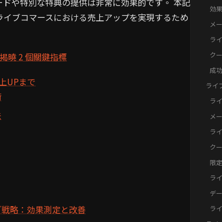
ドや特別な特典の提供は非常に効果的です。 本記
策と
効果
ライブコマースにおける売上アップを実現するため
ト
メ
的
ラ
向
ク
：揭曉 2 個關鍵指標
ケ
用
成
改
上UPまで
ライ
術
策：
ライ
広
法
メ
信
ラ
ト
ク
高
限
信
ラ
な
デ
ブ
グ戦略：効果測定と改善
ラ
定