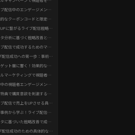
ールキャンペーンで視聴者を獲
する方法
イブ配信中のエンゲージメント
上戦略
果的なクーポンコードと限定特
の活用
UPに繋がるライブ配信戦略の
践例
ータ分析に基づく戦略改善と成
への道
イブ配信で成功するためのマー
ティング戦略：効果測定と改善
ブ配信成功への第一歩：事前準
戦略立案から売上最大化まで
ーゲット層に響く！効果的な
S広告設定
ールマーケティングで視聴者数
最大化
信中の視聴者エンゲージメント
高めるテクニック
定特典で購買意欲を刺激する効
的な方法
ブ配信で売上をUPさせる具体
な施策
功事例から学ぶ！ライブ配信マ
ケティング戦略
ータに基づいた戦略改善で成果
最大化
ブ配信成功のための具体的な施