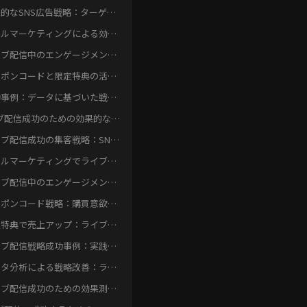
実践例
的なSNS広告戦略：ターゲッ
層への的確なアプローチ
ールマーケティングによる効果
な視聴者誘導
イブ配信中のエンゲージメント
上：視聴者との双方向コミュニ
ーポンコードと限定特典の活
ーション
：購買意欲を高める戦略
功事例：データに基づいた戦略
善
ブ配信成功のための効果的な施
実践と改善
ブ配信成功の集客戦略：SNS
告で効果的にリーチ
ールマーケティングでライブ配
への誘導を成功させる
イブ配信中のエンゲージメン
：視聴者と繋がりを深める
ーポンコード戦略：購買意欲を
める効果的な方法
定特典で売上アップ：ライブ配
成功の秘訣
イブ配信戦略成功事例：実践的
マーケティング施策
ータ分析による戦略改善：ライ
配信成功への道筋
イブ配信成功のための効果測
：データに基づく改善