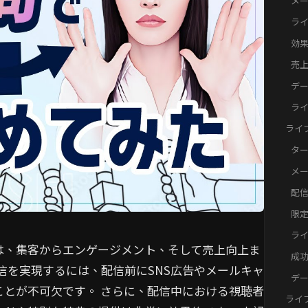
メ
得
ラ
向
効
典
売上
実
デ
功
ラ
ケ
ライ
備と
タ
SN
メ
を
配
を
限
果
ライ
は、集客からエンゲージメント、そして売上向上ま
的
成
信を実現するには、配信前にSNS広告やメールキャ
ー
デ
とが不可欠です。 さらに、配信中における視聴者
を
ライ