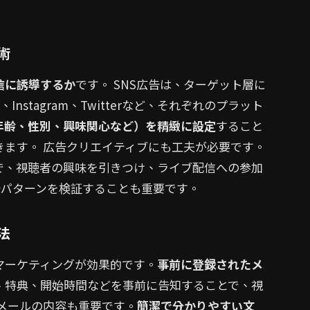
術
信に誘導するか
です。 SNS広告は、ターゲット層に
nstagram、Twitterなど、それぞれのプラット
年齢、性別、興味関心など）を精緻に設定
すること
ます。 広告クリエイティブにも工夫が必要です。
で、視聴者の興味を引きつけ、ライブ配信への参加
告パターンを検証することも重要です。
法
マーケティングが効果的です。
事前に登録されたメ
、特典、開始時間などを事前に告知することで、視
メールの内容も重要です。
簡潔で分かりやすい文