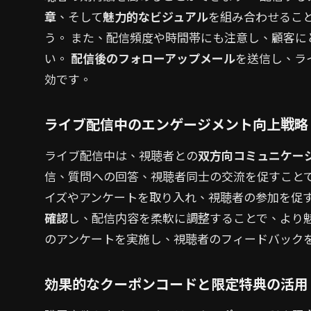
章
、そして
魅力的なビジュアル
を組み合わせるこ
う。 また、配信頻度や時間帯にも注意し、顧客に
い。
配信後のフォローアップメール
を送信し、ラ
効です。
ライブ配信中のエンゲージメント向上戦略
ライブ配信中は、視聴者との
双方向コミュニケー
信、質問への回答、視聴者同士の交流を促すことで
イズやアンケートを取り入れ、視聴者の参加を促
確認
し、配信内容を柔軟に調整することで、より
のアンケートを実施し、視聴者のフィードバック
効果的なクーポンコードと限定特典の活用