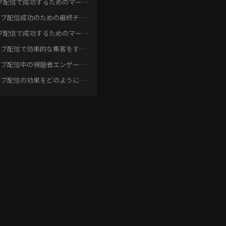
ブ配信で成功するためのマーケ
ング戦略結論
イブ配信成功のための最終チェ
クリスト
ブ配信で成功するためのマーケ
ング戦略 よくある質問
イブ配信で効果的な集客をする
Q）
は、どのような方法があります
イブ配信中の視聴者エンゲージ
？
ントを高めるための具體的な施
イブ配信の効果をどのように測
を教えてください。
し、改善に活かせば良いです
？