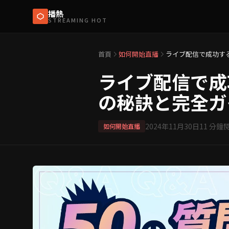
播熱
STREAMING HOT
首頁
如何開始直播
ライブ配信で成功す
ライブ配信で成
の秘訣と完全ガ
2024年11月30日
11
分鐘
如何開始直播