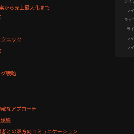
ライ
案から売上最大化まで
ティ
ラ
定
ッ
ライ
ティ
ラ
（FA
に
テクニック
ラ
か
メ
ラ
法
策
定
か
ング戦略
的確なアプローチ
者誘導
聴者との双方向コミュニケーション