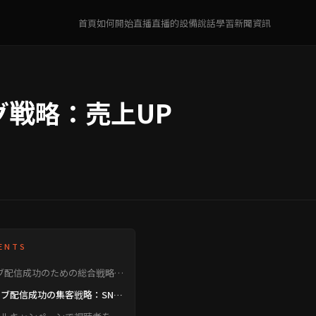
首頁
如何開始直播
直播的設備
說話學習
新聞資訊
戦略：売上UP
ENTS
ブ配信成功のための総合戦略：
から売上UPまで
ブ配信成功の集客戦略：SNS
告活用術