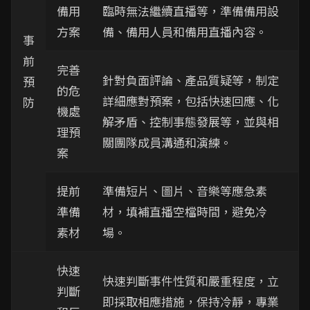
備用
臨時無法繼續直播等，準備備用設
方案
備、備用人員和備用直播內容。
事
前
完善
針對負面評論、產品質疑等，制定
預
的危
詳細應對預案，包括快速回應、化
防
機處
解矛盾、控制事態發展等，並與相
理預
關團隊成員溝通和演練。
案
提前
準備短片、圖片、音樂等應急素
準備
材，填補直播空檔時間，避免冷
素材
場。
快速
快速判斷事件性質和嚴重程度，立
判斷
即採取相應措施，保持冷靜，專業