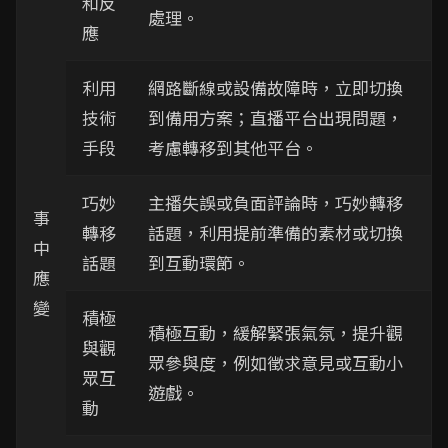
和反
處理。
應
利用
網路斷線或設備故障時，立即切換
技術
到備用方案；直播平台出現問題，
手段
考慮轉移到其他平台。
巧妙
主播失誤或負面評論時，巧妙轉移
事
轉移
話題，利用提前準備的素材或切換
中
話題
到互動環節。
應
變
積極
積極互動，緩解緊張氣氛，提升觀
與觀
眾參與度，例如徵求意見或互動小
眾互
遊戲。
動