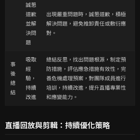
誠懇
道歉
出現嚴重問題時，誠懇道歉，積極
並解
解決問題，避免推卸責任或敷衍應
決問
對。
題
吸取
總結反思，找出問題根源，制定預
事
經
防措施，評估應急措施有效性，完
後
驗，
善危機處理預案，對團隊成員進行
總
持續
培訓，持續改進，提升直播專業性
結
改進
和應變能力。
直播回放與剪輯：持續優化策略