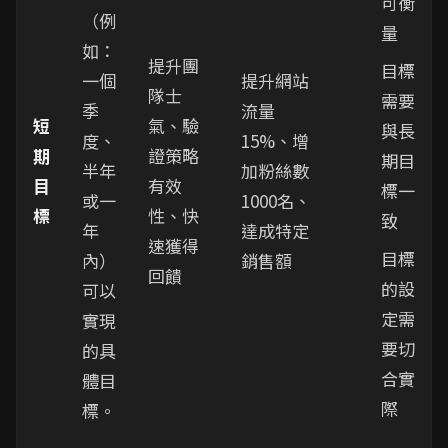
可衡
（例
量
如：
提升團
目標
一個
提升網站
隊士
需要
季
流量
短
氣、驗
與長
度、
15%、增
期
證策略
期目
半年
加粉絲數
目
有效
標一
或一
1000名、
標
性、快
致
年
達成特定
速獲得
目標
內）
銷售額
回饋
的設
可以
定需
實現
要切
的具
合實
體目
際
標。