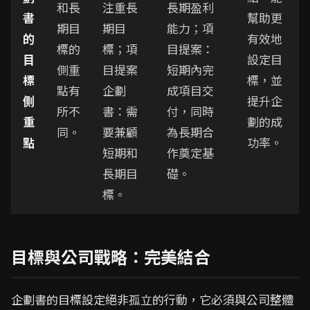
和長
注重長
長期盈利
書
幫助更
期目
期目
能力；項
的
有效地
標的
標；項
目提案：
目
設定目
側重
目提案
短期內完
標
標，並
點有
企劃
成項目交
側
提升企
所不
書：需
付，同時
重
劃的成
同。
要兼顧
為長期合
點
功率。
短期和
作奠定基
長期目
礎。
標。
目標與公司戰略：完美結合
企劃書的目標設定絕非孤立的行動，它必須與公司整體