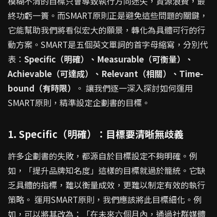
模糊不清的目標只會導致執行方向迷失，資源浪費，最
終功虧一簣。而SMART原則正是避免這些問題的關鍵，
它能幫助我們將看似宏大的願景，轉化為具體可行的行
動方案。SMART是五個英文單詞的首字母縮寫，分別代
表：
Specific（明確）、Measurable（可衡量）、
Achievable（可達成）、Relevant（相關）、Time-
bound（有時限）
。 讓我們逐一深入探討如何運用
SMART原則，精準設定企劃書的目標。
1. Specific（明確）：目標要清晰無歧義
許多企劃書的失敗，都源自於目標設定不夠明確。例
如，「提升品牌知名度」這樣的目標就過於籠統。它缺
乏具體的指標，難以衡量成效，更難以制定有效的執行
策略。 運用SMART原則，我們應該將此目標細化。例
如，可以將其改為：「在未來六個月內，通過社群媒體