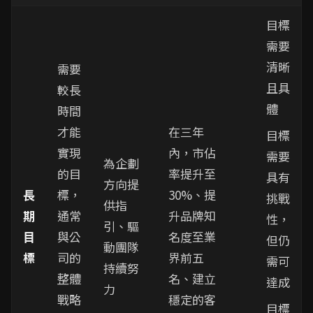
目標
需要
清晰
需要
且具
較長
體
時間
才能
在三年
目標
實現
內，市佔
需要
為企劃
的目
率提升至
具有
方向提
長
標，
30%、提
挑戰
供指
期
通常
升品牌知
性，
引、驅
目
與公
名度至業
但仍
動團隊
標
司的
界前五
需可
持續努
整體
名、建立
達成
力
戰略
穩定的客
目標