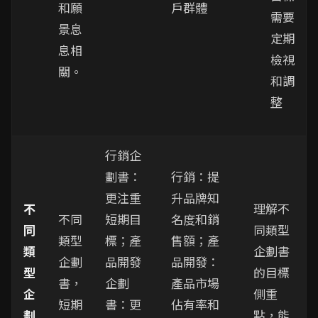
和願
戶群體
需要
景息
定期
息相
檢視
關。
和調
整
行銷企
劃書：
行銷：提
更注重
升品牌知
不
理解不
不同
短期目
名度和銷
同
同類型
類型
標；產
售額；產
類
企劃書
企劃
品開發
品開發：
型
的目標
書，
企劃
產品市場
企
側重
短期
書：更
佔有率和
劃
點，能