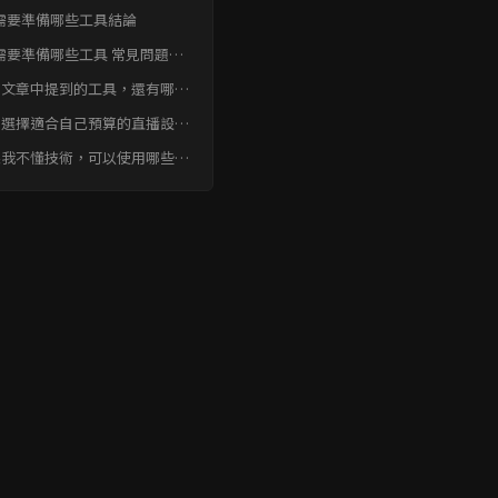
需要準備哪些工具結論
需要準備哪些工具 常見問題快
Q
了文章中提到的工具，還有哪些
外的工具可以提升直播效果？
何選擇適合自己預算的直播設
？
果我不懂技術，可以使用哪些相
簡單易上手的直播工具？