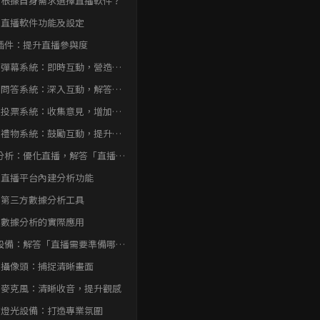
何根據自身需求選擇直播軟件？
見直播軟件功能及設定
插件：提升直播參與度
、彈幕系統：即時互動，營造熱
氛圍
、問答系統：深入互動，解答觀
疑惑
、投票系統：收集意見，增加參
感
、禮物系統：鼓勵互動，提升直
熱度
分析：優化直播，解答「直播需
備哪些工具」
、直播平台內建分析功能
、第三方數據分析工具
、數據分析的實際應用
設備：解答「直播需要準備哪些
」
、攝像頭：捕捉清晰畫面
、麥克風：清晰收音，提升觀感
、燈光設備：打造專業氛圍