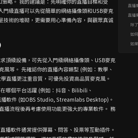
和策略。 我的建議是：先明確你的直播目標和受
直播
入門級直播可以先從簡單的網絡攝像頭和USB麥克
直播
僅是技術的堆砌，更需要用心準備內容，與觀眾真诚
速FA
除
額
如
備
)
如
對
求頂級設備，可先從入門級網絡攝像頭、USB麥克
風等。 先確認你的直播內容類型 (例如：教學、
教學直播更注重音質，可優先投資高品質麥克風。
個平台活躍 (例如：抖音、Bilibili、
OBS Studio, Streamlabs Desktop)。
直播流程後再考慮使用功能更強大的專業軟件。 務
直播軟件通常提供彈幕、問答、投票等互動插件。