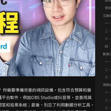
如
常
互動
一
鬧
二
眾
三
與
四
播
數據
要準
一
二
三
視頻
？ 你需要準備完善的視訊設備，包含符合預算和需
工具
一
台軟件，例如OBS Studio或抖音等，並善用其
二
問答和投票系統；最後，別忘了利用數據分析工具，
三