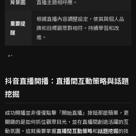
背景圖
直播主題相呼應。
根據直播內容調整設定，使其與個人品
重要提
牌和目標觀眾群相符。持續學習和改
醒
進。
“`
抖音直播開播：直播間互動策略與話題
挖掘
成功開播並非僅僅點擊「開始直播」按鈕那麼簡單，更
關鍵的是如何抓住觀眾目光，並在直播間創造活躍的互
動氛圍。這就需要掌握
直播間互動策略
和
話題挖掘
的技