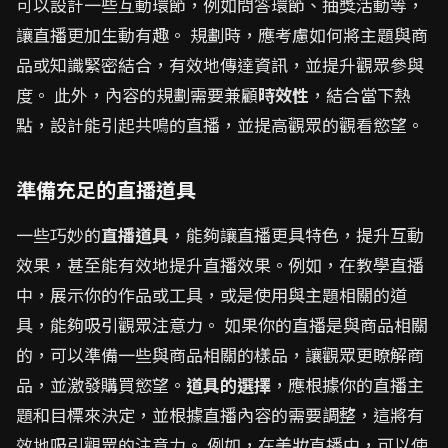
可以設計一些互動環節，例如問答環節、抽獎活動等，
讓直播更加生動有趣。 規劃時，應考慮如何將主題與商
品或知識緊密結合，有效地傳達資訊，並提升觀眾參與
度。 此外，內容的規劃需要兼顧
時效性
，結合當下熱
點，設計能引起共鳴的直播，並提高觀眾的觀看慾望。
準備充足的直播道具
一些巧妙的
直播道具
，能夠讓直播更具特色，提升互動
效果，甚至能有效地提升直播效果。例如，在教學直播
中，展示你的作品或工具，或是使用與主題相關的道
具，能夠吸引觀眾注意力。 如果你的直播是與商品相關
的，可以準備一些與商品相關的樣品，讓觀眾更瞭解商
品，並激發購買慾望。
道具的選擇
，應根據你的直播主
題和目標來決定，並根據直播內容的需要調整，這將有
效地吸引觀眾的注意力。 例如，在美妝直播中，可以使