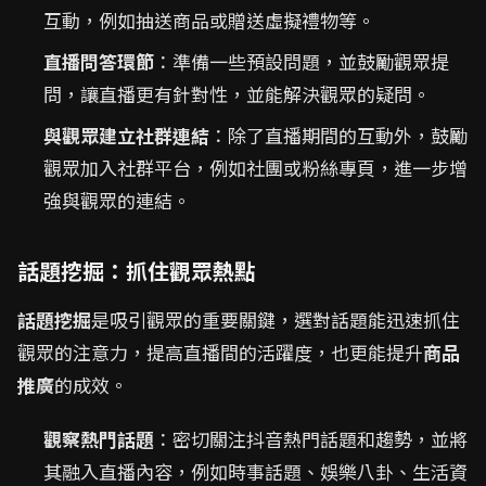
互動，例如抽送商品或贈送虛擬禮物等。
直播問答環節
：準備一些預設問題，並鼓勵觀眾提
問，讓直播更有針對性，並能解決觀眾的疑問。
與觀眾建立社群連結
：除了直播期間的互動外，鼓勵
觀眾加入社群平台，例如社團或粉絲專頁，進一步增
強與觀眾的連結。
話題挖掘：抓住觀眾熱點
話題挖掘
是吸引觀眾的重要關鍵，選對話題能迅速抓住
觀眾的注意力，提高直播間的活躍度，也更能提升
商品
推廣
的成效。
觀察熱門話題
：密切關注抖音熱門話題和趨勢，並將
其融入直播內容，例如時事話題、娛樂八卦、生活資