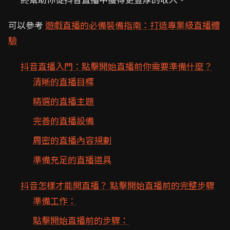
可以參考
遊戲直播的必備裝備指南：打造專業級直播體
驗
抖音直播入門：點擊開始直播前你需要準備什麼？
清晰的直播目標
精選的直播主題
完善的直播設備
周密的直播內容規劃
準備充足的直播道具
抖音怎樣才能開直播？ 點擊開始直播前的完整步驟
準備工作：
點擊開始直播前的步驟：