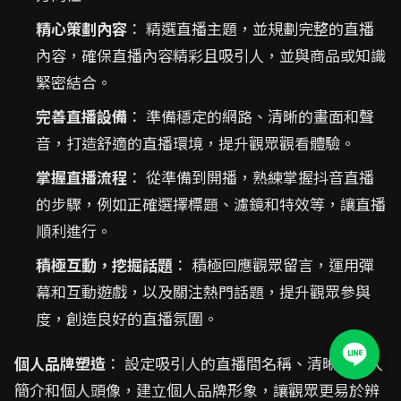
精心策劃內容
： 精選直播主題，並規劃完整的直播
內容，確保直播內容精彩且吸引人，並與商品或知識
緊密結合。
完善直播設備
： 準備穩定的網路、清晰的畫面和聲
音，打造舒適的直播環境，提升觀眾觀看體驗。
掌握直播流程
： 從準備到開播，熟練掌握抖音直播
的步驟，例如正確選擇標題、濾鏡和特效等，讓直播
順利進行。
積極互動，挖掘話題
： 積極回應觀眾留言，運用彈
幕和互動遊戲，以及關注熱門話題，提升觀眾參與
度，創造良好的直播氛圍。
個人品牌塑造
： 設定吸引人的直播間名稱、清晰的個人
簡介和個人頭像，建立個人品牌形象，讓觀眾更易於辨