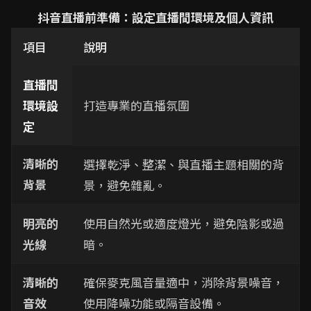
抖音直播前準備：設定直播間環境及個人資訊
項目
說明
直播間
環境設
打造專業的直播氛圍
定
清晰的
選擇乾淨、整潔、與直播主題相關的背
背景
景，避免雜亂。
明亮的
使用自然光或適度燈光，避免陰影或過
光線
暗。
清晰的
確保麥克風音量適中，消除背景噪音，
音效
使用降噪功能或隔音設備。