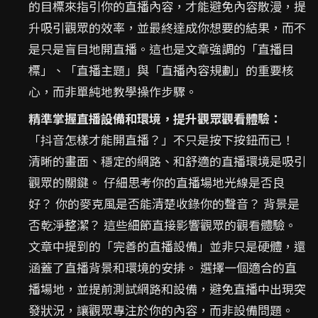
的目標來指引你的直播內容，才能避免內容散漫，提
升吸引觀眾的效率，並最終達成你想要的結果，而不
是只是盲目地開直播。這也是文章強調的「直播目
標」、「直播主題」與「直播內容規劃」的重要核
心，而非單純地教學操作步驟。
精準掌握直播設備和環境，提升觀眾觀看體驗：
「抖音怎樣才能開直播？」不只是按下按鈕而已！
清晰的畫面、穩定的網路、和舒適的直播環境是吸引
觀眾的關鍵。 仔細思考你的直播場地光線是否良
好？ 你的麥克風是否能清楚收錄你的聲音？ 背景是
否乾淨整潔？ 這些細節直接影響觀眾的觀看體驗。
文章中提到的「完善的直播設備」並非只是硬體，還
涵蓋了直播背景和環境的安排。 選擇一個適合的直
播場地，並提前測試網路和設備，避免直播中出現突
發狀況，讓觀眾專注於你的內容，而非設備問題。