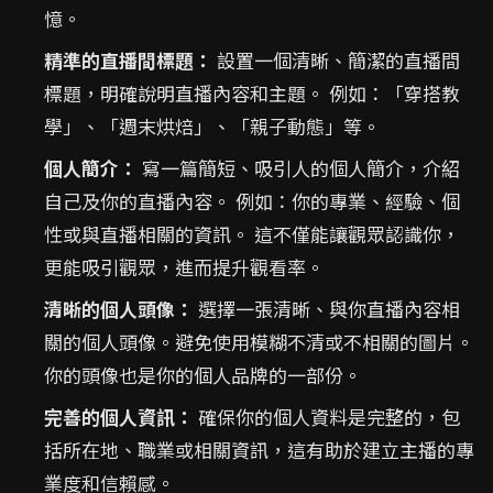
憶。
精準的直播間標題：
設置一個清晰、簡潔的直播間
標題，明確說明直播內容和主題。 例如：「穿搭教
學」、「週末烘焙」、「親子動態」等。
個人簡介：
寫一篇簡短、吸引人的個人簡介，介紹
自己及你的直播內容。 例如：你的專業、經驗、個
性或與直播相關的資訊。 這不僅能讓觀眾認識你，
更能吸引觀眾，進而提升觀看率。
清晰的個人頭像：
選擇一張清晰、與你直播內容相
關的個人頭像。避免使用模糊不清或不相關的圖片。
你的頭像也是你的個人品牌的一部份。
完善的個人資訊：
確保你的個人資料是完整的，包
括所在地、職業或相關資訊，這有助於建立主播的專
業度和信賴感。