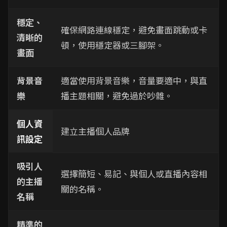
穩定、
確保網路連線穩定，避免畫面跳動或卡
清晰的
頓，使用穩定器或三腳架。
畫面
背景音
適當使用背景音樂，音量要適中，與直
樂
播主題相關，避免過於吵雜。
個人資
建立主播個人品牌
訊設定
吸引人
選擇簡短、易記、與個人或直播內容相
的主播
關的名稱。
名稱
精準的