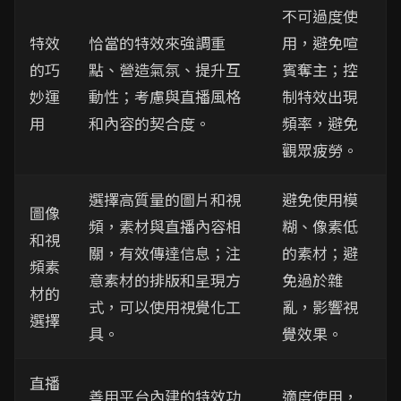
不可過度使
特效
恰當的特效來強調重
用，避免喧
的巧
點、營造氣氛、提升互
賓奪主；控
妙運
動性；考慮與直播風格
制特效出現
用
和內容的契合度。
頻率，避免
觀眾疲勞。
選擇高質量的圖片和視
避免使用模
圖像
頻，素材與直播內容相
糊、像素低
和視
關，有效傳達信息；注
的素材；避
頻素
意素材的排版和呈現方
免過於雜
材的
式，可以使用視覺化工
亂，影響視
選擇
具。
覺效果。
直播
善用平台內建的特效功
適度使用，