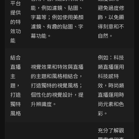
平台
能，例如濾鏡、貼圖、
避免過度修
提供
字幕等；例如使用美顏
飾，以免顯
的特
濾鏡、有趣的貼圖、字
得刻意和不
效功
幕功能。
自然。
能
結合
例如：科技
直播
視覺效果和特效與直播
類直播運用
主
的主題和風格相結合，
科技感特
題，
打造獨特的視覺風格；
效，時尚類
打造
個性化的視覺設計，提
直播運用時
獨特
升辨識度。
尚元素和色
風格
彩。
充分了解觀