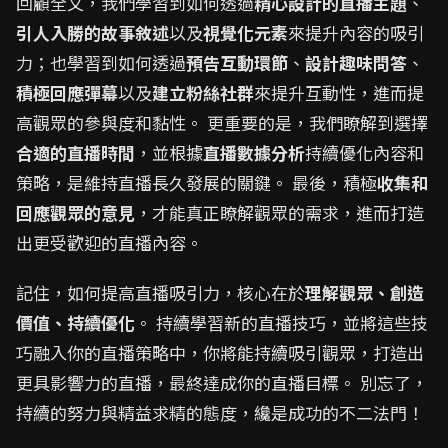
回顧全文，我們學習到如何透過
精心設計的直播主題
、
引人入勝的故事敘述
以及
視覺化元素
來提升內容的吸引
力；也學習到如何透過
預告互動環節
、
設計趣味問答
、
積極回應彈幕
以及
建立粉絲社群
來提升互動性，進而提
高觀眾的參與度和黏性。 更重要的是，我們瞭解到選擇
合適的直播時間
，並根據
直播數據分析
持續優化內容和
策略，是維持直播長久發展的關鍵。 最後，積極
收集和
回應觀眾的意見
，才能真正瞭解觀眾的需求，進而打造
出更受歡迎的直播內容。
記住，如何提高直播吸引力，核心在於
理解觀眾、創造
價值、持續優化
。 持續學習新的直播技巧，並將這些技
巧融入你的直播策略中，你將能持續吸引觀眾，打造出
更具影響力的直播，最終達成你的直播目標。 別忘了，
持續的努力與精益求精的態度，纔是成功的不二法門！