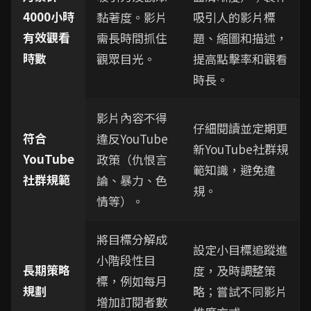
4000小時
黏著度。影片
吸引人的影片標
有效觀看
需長時間抓住
題、縮圖和描述，
時數
觀眾目光。
提高點擊率和觀看
時長。
影片內容不得
仔細閱讀並定期更
符合
違反YouTube
新YouTube社群規
YouTube
政策（仇恨言
範知識，避免違
社群規範
論、暴力、色
規。
情等）。
將目標分解成
設定小目標追蹤進
小階段性目
長期策略
度，及時調整策
標，例如每月
規劃
略；嘗試不同影片
增加訂閱者數