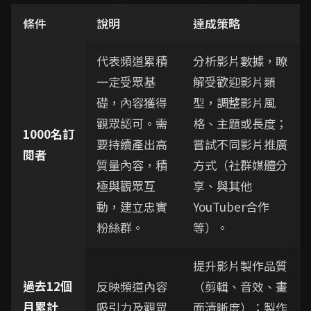
條件
說明
達成策略
代表頻道累積
分析影片數據，瞭
一定受眾基
解受歡迎影片類
礎，內容獲得
型，調整影片風
觀眾認可。需
格、主題或長度；
1000名訂
要持續產出高
嘗試不同影片推廣
閱者
質量內容，積
方式（社群媒體分
極與觀眾互
享、與其他
動，建立忠實
YouTuber合作
粉絲群。
等）。
提升影片製作品質
過去12個
反映頻道內容
（剪輯、音效、畫
月累計
吸引力及觀眾
面清晰度）；製作