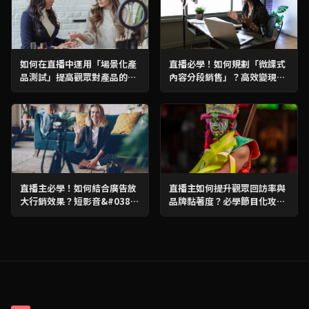
如何在直播中運用「場景化產
直播必學！如何規劃「微課式
品測試」提高觀眾對產品的了
內容分段銷售」？高效變現攻
解？必學攻略！
略
直播主必學！如何結合廣告放
直播主如何提升觀眾回訪率與
大行銷效果？短影音&#038;
品牌黏著度？必學節目化攻
倒數攻略，流量翻倍！
略！