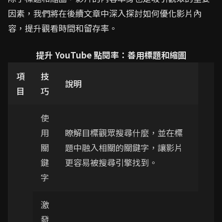
因素，我們將在後續文章中深入探討如何優化影片內
容，提升觀看時間和留存率。
提升 YouTube 點閱率：善用標題和縮圖
項
技
說明
目
巧
使
用
瞭解目標觀眾搜尋什麼，並在標
關
題中融入相關的關鍵字，讓影片
鍵
更容易被搜尋引擎找到。
字
激
發