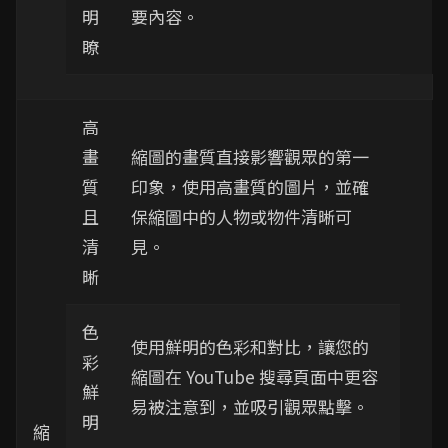
明
要內容。
瞭
高
畫
縮圖的畫質直接影響觀眾的第一
質
印象，使用高畫質的圖片，並確
且
保縮圖中的人物或物件清晰可
清
見。
晰
色
使用鮮明的色彩和對比，讓您的
彩
縮圖在 YouTube 搜尋頁面中更容
鮮
易被注意到，並吸引觀眾點擊。
明
縮