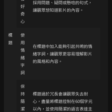
採用問題、疑問或懸唸的句式，
好
讓觀眾想知道影片的內容。
奇
心
標
使
題
用
在標題中加入能夠引起共鳴的情
情
緒字詞，讓觀眾更容易理解影片
緒
的風格和內容。
字
詞
保
持
標題過於冗長會讓觀眾失去耐
簡
心，盡量將標題控制在60個字元
潔
以內，並使用簡潔的語言表達主