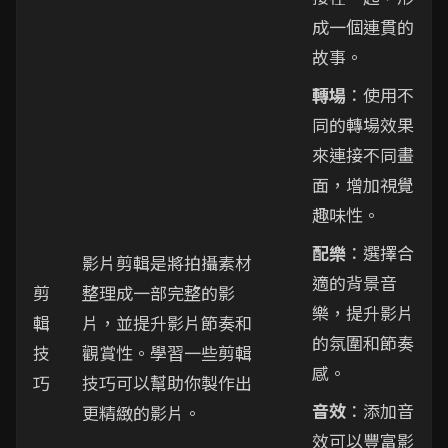
成一個連貫的
故事。
轉場
：使用不
同的轉場效果
來連接不同畫
面，增加視覺
趣味性。
配樂
：選擇合
影片剪輯是將拍攝素材
適的背景音
剪
整理成一部完整的影
樂，提升影片
輯
片，並提升影片節奏和
的氛圍和節奏
技
觀賞性。學習一些剪輯
感。
巧
技巧可以幫助你製作出
音效
：添加音
更精緻的影片。
效可以豐富影