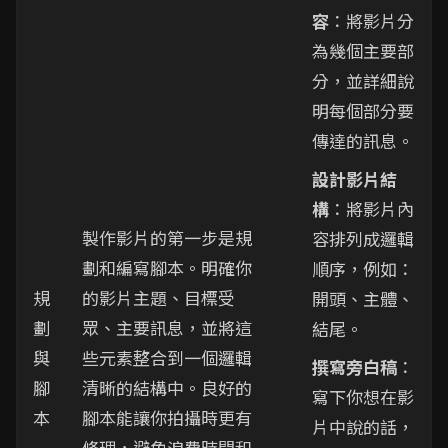
容
：將影片分
為幾個主要部
分，並詳細說
明每個部分要
傳達的訊息。
設計影片結
構
：將影片內
製作影片的第一步是規
容排列成邏輯
劃和編寫腳本。明確你
順序，例如：
規
的影片主題、目標受
開頭、主體、
劃
眾、主要訊息，並將這
結尾。
與
些元素整合到一個邏輯
撰寫旁白稿
：
腳
清晰的結構中。良好的
寫下你想在影
本
腳本能讓你拍攝時更有
片中說的話，
條理，避免浪費時間和