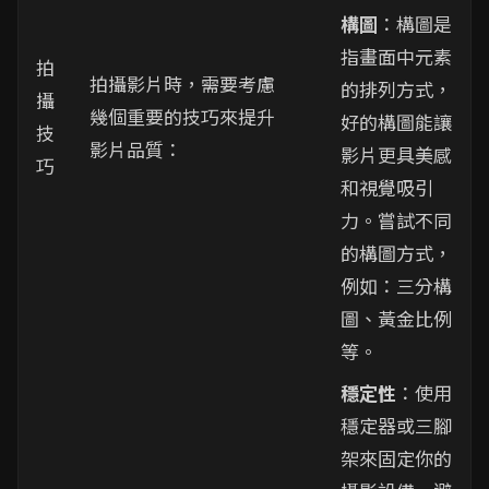
構圖
：構圖是
指畫面中元素
拍
拍攝影片時，需要考慮
的排列方式，
攝
幾個重要的技巧來提升
好的構圖能讓
技
影片品質：
影片更具美感
巧
和視覺吸引
力。嘗試不同
的構圖方式，
例如：三分構
圖、黃金比例
等。
穩定性
：使用
穩定器或三腳
架來固定你的