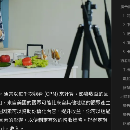
廣告
對 Y
1. 
2. 
3. 
4.
5.
觀看裝
手
電
智
，通常以每千次觀看 (CPM) 來計算。影響收益的因
地區因
如，來自美國的觀眾可能比來自其他地區的觀眾產生
廣
些因素可以幫助你優化內容，提升收益。你可以透過
廣
不同因素的影響，以便制定有效的增收策略。記得定期
觀
be 收入。