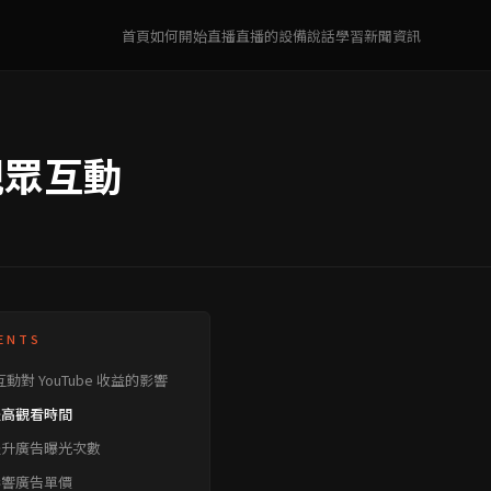
首頁
如何開始直播
直播的設備
說話學習
新聞資訊
觀眾互動
ENTS
動對 YouTube 收益的影響
 提高觀看時間
 提升廣告曝光次數
 影響廣告單價